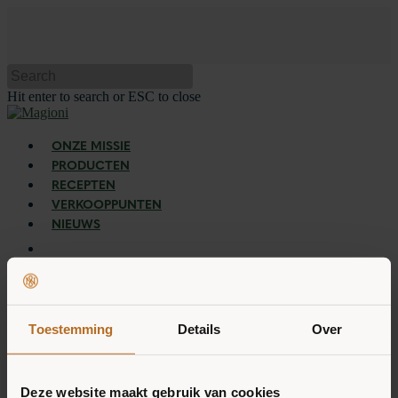
Hit enter to search or ESC to close
ONZE MISSIE
PRODUCTEN
RECEPTEN
VERKOOPPUNTEN
NIEUWS
WINKELWAGEN
Toestemming
Details
Over
Deze website maakt gebruik van cookies