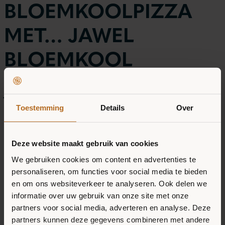
BLOEMKOOLPIZZA
MET… JAWEL
BLOEMKOOL
Je leest het al, in deze pizzabodem zit
bloemkool verwerkt. Hierdoor is de pizza
Toestemming
Details
Over
gezonder dan een normale pizza. Zo zit er
in de Magioni pizzabodem wel 37%
Deze website maakt gebruik van cookies
bloemkool! Fijn om te weten, je proeft er
We gebruiken cookies om content en advertenties te
personaliseren, om functies voor social media te bieden
mooi niks van! En omdat de smaak zo
en om ons websiteverkeer te analyseren. Ook delen we
neutraal is, kun je ‘m dus gemakkelijk met
informatie over uw gebruik van onze site met onze
allerlei ingrediënten beleggen. De opties
partners voor social media, adverteren en analyse. Deze
partners kunnen deze gegevens combineren met andere
zijn eindeloos en een nieuwe