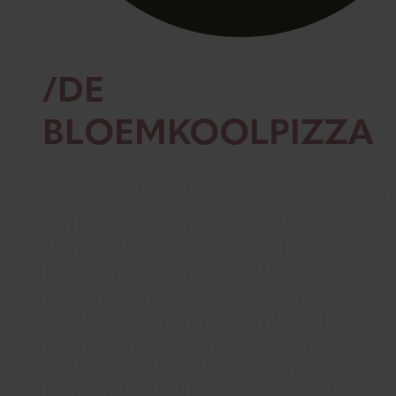
/DE
BLOEMKOOLPIZZA
BLOEMKOOLPIZZA, EEN GEZOND ALTERNATI
Een bloemkoolpizza is een gezonder
alternatief dan een normale pizza. En
bovendien heel tasty natuurlijk! Ideaal als
je een avondje op de bank wilt hangen
voor de TV of als je ‘m inzet op de borrel
met vrienden. Het is namelijk ook heerlijk
om de puntjes als snack uit te delen! En zo
heeft een bloemkoolbodem pizza nog veel