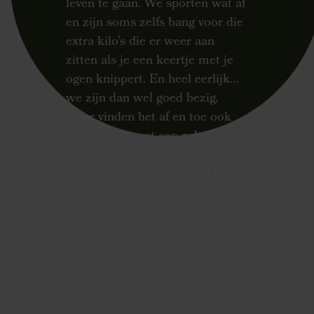
leven te gaan. We sporten wat af
en zijn soms zelfs bang voor die
extra kilo’s die er weer aan
zitten als je een keertje met je
ogen knippert. En heel eerlijk…
we zijn dan wel goed bezig,
maar vinden het af en toe ook
heerlijk om met een zak chips
op de bank te zitten of een
pizzaatje te bakken. Gelukkig
zijn er vele, makkelijke
manieren om gezonder door het
leven te gaan zonder al teveel
aanpassingen! Wij zetten het op
een rijtje.