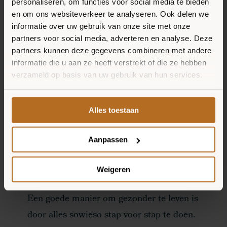
bijvoorbeeld tomaatjes, mozzarella en
personaliseren, om functies voor social media te bieden
VERKOOPPUNTEN
en om ons websiteverkeer te analyseren. Ook delen we
basilicum zoals de echte klassieker. Of doe
informatie over uw gebruik van onze site met onze
NIEUWS
eens gek en ga voor nieuwe
partners voor social media, adverteren en analyse. Deze
smaakcombinaties! Zo is een groentepizza
partners kunnen deze gegevens combineren met andere
informatie die u aan ze heeft verstrekt of die ze hebben
met gegrilde groenten en hummus zeker
verzameld op basis van uw gebruik van hun services.
aan te raden. En wat dacht je van een
pizza met gegrilde aubergine, ricotta en
Alles toestaan
granaatappelpitjes? Ook dit is een
heerlijke combinatie.
Aanpassen
STAP VOOR STAP GEZONDER
Weigeren
LEVEN
Een goede manier om gezonder te leven is
door alles sowieso stap voor stap te doen.