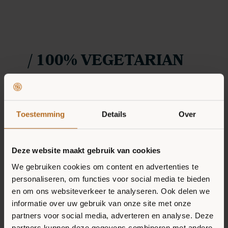
/ 100% VEGETARIAN
/ LOW IN CALORIES
ONZE MISSIE
/ MADE WITH
Toestemming
Details
Over
PRODUCTEN
WHOLEGRAIN
RECEPTEN
Deze website maakt gebruik van cookies
/ LOTS OF
We gebruiken cookies om content en advertenties te
VERKOOPPUNTEN
personaliseren, om functies voor social media te bieden
en om ons websiteverkeer te analyseren. Ook delen we
VEGETABLES
NIEUWS
informatie over uw gebruik van onze site met onze
partners voor social media, adverteren en analyse. Deze
/ SOURCE OF
partners kunnen deze gegevens combineren met andere