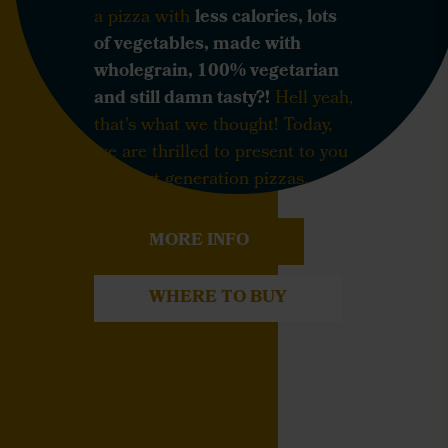
a pizza with
less calories, lots
of vegetables, made with
wholegrain, 100% vegetarian
and still damn tasty?!
Hell yeah,
that’s what we thought! Today,
we are thrilled to present to you
our next generation pizzas.
MORE INFO
WHERE TO BUY