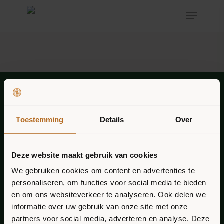
Hit enter to search or ESC to close
ONZE MISSIE
Toestemming
Details
Over
PRODUCTEN
Deze website maakt gebruik van cookies
RECEPTEN
FAQ
We gebruiken cookies om content en advertenties te
personaliseren, om functies voor social media te bieden
Vacatures
VERKOOPPUNTEN
en om ons websiteverkeer te analyseren. Ook delen we
informatie over uw gebruik van onze site met onze
NIEUWS
HÉ VEGGIE LOVER! OP DE
partners voor social media, adverteren en analyse. Deze