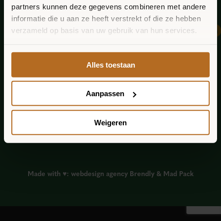
New
partners kunnen deze gegevens combineren met andere
HOOGTE BLIJVEN?
informatie die u aan ze heeft verstrekt of die ze hebben
verzameld op basis van uw gebruik van hun services.
Alles toestaan
Aanpassen
Weigeren
Made with ♥︎:
webdesign agency Brendly
&
Mad Pack
Website laten maken Amsterdam