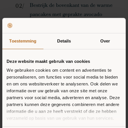
Bestrijk de bovenkant van de warme
pancakes met geprakte avocado
ONZE MISSIE
Verkruimel de feta en strooi over de
PRODUCTEN
pancakes
Toestemming
Details
Over
RECEPTEN
Besprenkel met granaatappelpitjes
Deze website maakt gebruik van cookies
VERKOOPPUNTEN
en chilivlokken
We gebruiken cookies om content en advertenties te
NIEUWS
personaliseren, om functies voor social media te bieden
en om ons websiteverkeer te analyseren. Ook delen we
informatie over uw gebruik van onze site met onze
partners voor social media, adverteren en analyse. Deze
WOULD YOU
partners kunnen deze gegevens combineren met andere
informatie die u aan ze heeft verstrekt of die ze hebben
RATHER HAVE
verzameld op basis van uw gebruik van hun services.