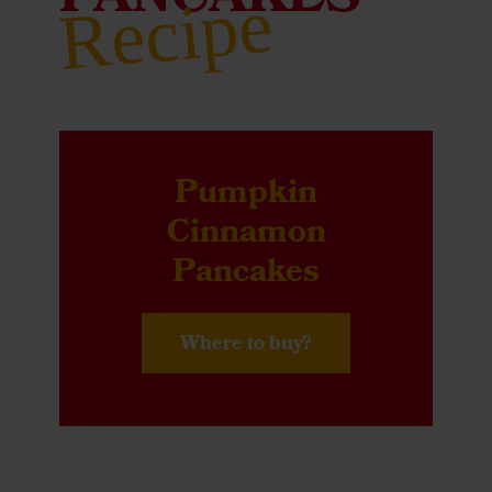
PANCAKES
Recipe
Pumpkin
Cinnamon
Pancakes
Where to buy?