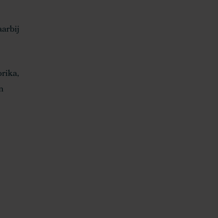
aarbij
rika,
n