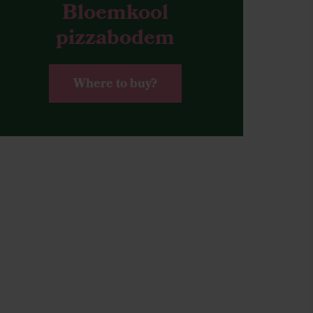
Bloemkool
pizzabodem
Where to buy?