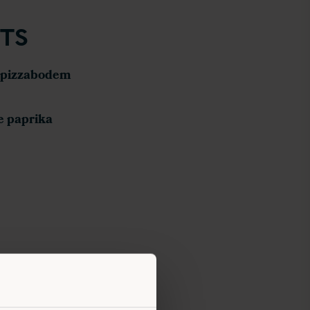
TS
l pizzabodem
e paprika
REPARE