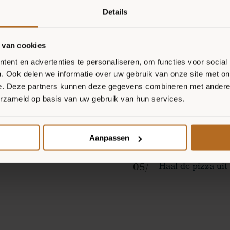
Verwarm de oven
Details
minuten af in de 
 van cookies
Bestrijk de pizz
ent en advertenties te personaliseren, om functies voor social
artisjokken en oli
. Ook delen we informatie over uw gebruik van onze site met on
e. Deze partners kunnen deze gegevens combineren met andere i
erzameld op basis van uw gebruik van hun services.
Verdeel de feta 
Bak de pizza 8-10
Aanpassen
Haal de pizza uit