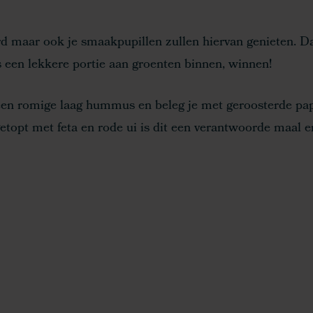
ord maar ook je smaakpupillen zullen hiervan genieten. D
ns een lekkere portie aan groenten binnen, winnen!
n romige laag hummus en beleg je met geroosterde pap
fgetopt met feta en rode ui is dit een verantwoorde maal e