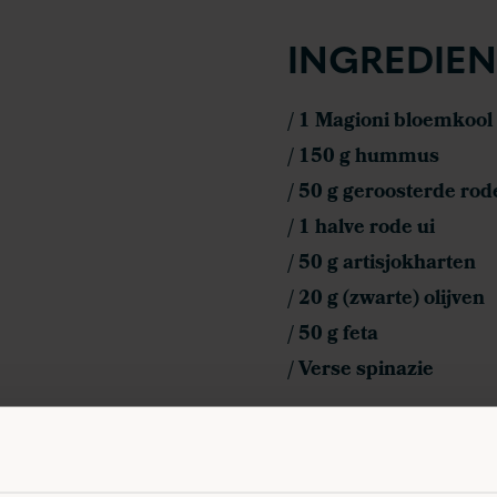
INGREDIEN
/ 1 Magioni bloemkoo
/ 150 g hummus
/ 50 g geroosterde rod
/ 1 halve rode ui
/ 50 g artisjokharten
/ 20 g (zwarte) olijven
/ 50 g feta
/ Verse spinazie
HOW TO P