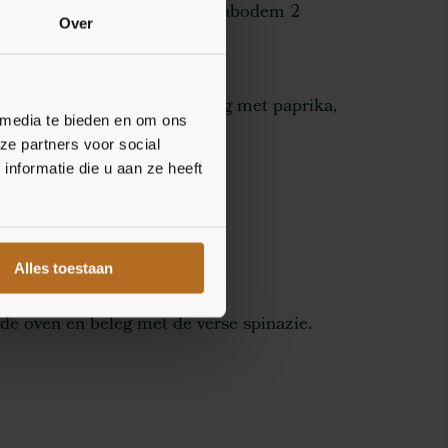
 voor op 220°C. Bak de pizzabodem 2
Over
oven.
abodem met hummus en beleg met paprika,
 media te bieden en om ons
jven.
ze partners voor social
nformatie die u aan ze heeft
over de pizzabodem.
 minuten in de oven.
Alles toestaan
 de oven en beleg met de verse spinazie.