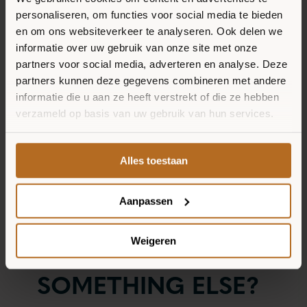
personaliseren, om functies voor social media te bieden
Haal de pizzabodem uit de oven en
VERKOOPPUNTEN
en om ons websiteverkeer te analyseren. Ook delen we
bestrijk met het feta en mascarpone
informatie over uw gebruik van onze site met onze
NIEUWS
mengsel.
partners voor social media, adverteren en analyse. Deze
partners kunnen deze gegevens combineren met andere
informatie die u aan ze heeft verstrekt of die ze hebben
Verdeel vervolgens de griekse salade
verzameld op basis van uw gebruik van hun services.
over de pizzabodem. Enjoy!
Alles toestaan
Aanpassen
WOULD YOU
Weigeren
RATHER HAVE
SOMETHING ELSE?