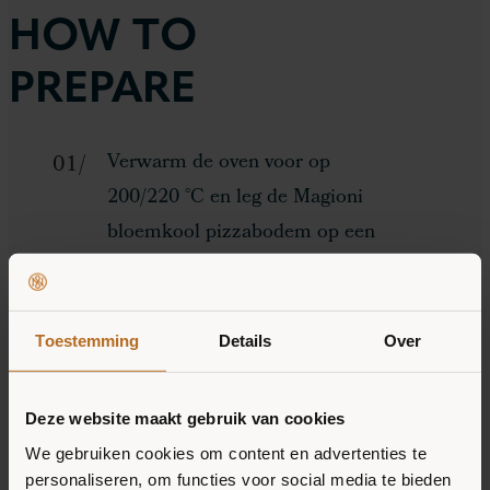
HOW TO
PREPARE
Verwarm de oven voor op
200/220 °C en leg de Magioni
bloemkool pizzabodem op een
bakplaat met bakpapier.
Meng eventueel de hüttenkäse
Toestemming
Details
Over
door de tomatensaus voor
extra romigheid en eiwit, en
Deze website maakt gebruik van cookies
bestrijk de pizzabodem
We gebruiken cookies om content en advertenties te
gelijkmatig met de saus.
personaliseren, om functies voor social media te bieden