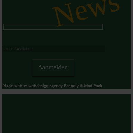
News
Made with ♥︎:
webdesign agency Brendly
&
Mad Pack
ONZE MISSIE
PRODUCTEN
RECEPTEN
VERKOOPPUNTEN