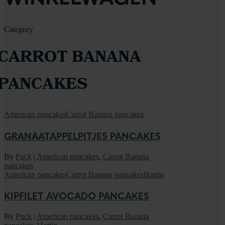
Category
CARROT BANANA
PANCAKES
American pancakes
Carrot Banana pancakes
GRANAATAPPELPITJES PANCAKES
By
Puck
|
American pancakes
,
Carrot Banana
pancakes
American pancakes
Carrot Banana pancakes
Hartig
KIPFILET AVOCADO PANCAKES
By
Puck
|
American pancakes
,
Carrot Banana