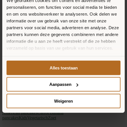
We gebruiken cookies om content en advertenties te
personaliseren, om functies voor social media te bieden
HARTIGE HALLOUMI HONEY
en om ons websiteverkeer te analyseren. Ook delen we
PANCAKES
informatie over uw gebruik van onze site met onze
partners voor social media, adverteren en analyse. Deze
By
Puck
|
American pancakes
,
Carrot Banana
partners kunnen deze gegevens combineren met andere
pancakes
,
Hartig
American pancakes
Carrot Banana pancakes
Zoet
informatie die u aan ze heeft verstrekt of die ze hebben
verzameld op basis van uw gebruik van hun services.
ANANAS KOKOS PANCAKES
By
Puck
|
American pancakes
,
Carrot Banana
Alles toestaan
pancakes
,
Zoet
American pancakes
Carrot Banana
pancakes
Hartig
Vlees
Aanpassen
BOOZY BREAKY PANCAKES
Weigeren
By
Puck
|
American pancakes
,
Carrot Banana
pancakes
,
Hartig
,
Vlees
American pancakes
Carrot Banana
pancakes
Kids
Vegetarisch
Zoet