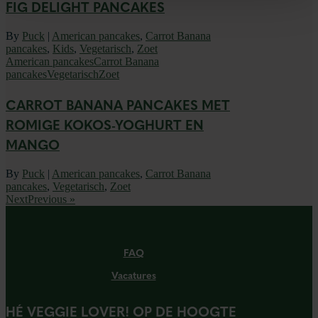
FIG DELIGHT PANCAKES
By
Puck
|
American pancakes
,
Carrot Banana
pancakes
,
Kids
,
Vegetarisch
,
Zoet
American pancakes
Carrot Banana
pancakes
Vegetarisch
Zoet
CARROT BANANA PANCAKES MET
ROMIGE KOKOS-YOGHURT EN
MANGO
By
Puck
|
American pancakes
,
Carrot Banana
pancakes
,
Vegetarisch
,
Zoet
NextPrevious »
FAQ
Vacatures
HÉ VEGGIE LOVER! OP DE HOOGTE