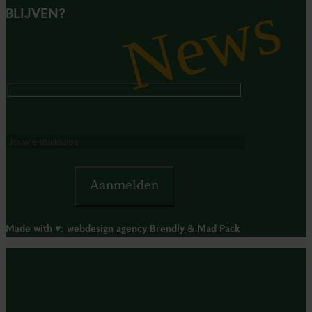
News
BLIJVEN?
Made with ♥︎:
webdesign agency Brendly
&
Mad Pack
ONZE MISSIE
PRODUCTEN
RECEPTEN