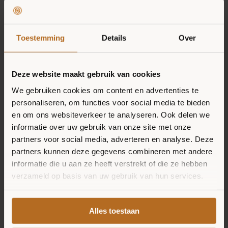
Snijd de olijven in stukjes en
bestrijk de bodems met
Toestemming
Details
Over
ONZE MISSIE
basilicumpesto.
PRODUCTEN
Deze website maakt gebruik van cookies
Verdeel de olijven, baby spinazie en
We gebruiken cookies om content en advertenties te
RECEPTEN
stukken artisjok over de pizza’s. Leg
personaliseren, om functies voor social media te bieden
VERKOOPPUNTEN
en om ons websiteverkeer te analyseren. Ook delen we
de pizza’s in de oven voor 10 tot 12
informatie over uw gebruik van onze site met onze
minuten tot de korst goudbruin is.
NIEUWS
partners voor social media, adverteren en analyse. Deze
partners kunnen deze gegevens combineren met andere
informatie die u aan ze heeft verstrekt of die ze hebben
Meng in een kom de rucola met
verzameld op basis van uw gebruik van hun services.
olijfolie, citroenschil, citroensap en
chiliflakes.
Alles toestaan