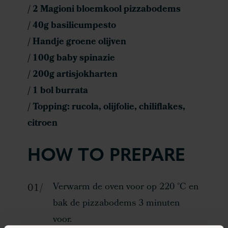
/ 2 Magioni bloemkool pizzabodems
/ 40g basilicumpesto
/ Handje groene olijven
/ 100g baby spinazie
/ 200g artisjokharten
/ 1 bol burrata
/ Topping: rucola, olijfolie, chiliflakes,
citroen
HOW TO PREPARE
Verwarm de oven voor op 220 °C en
bak de pizzabodems 3 minuten
voor.