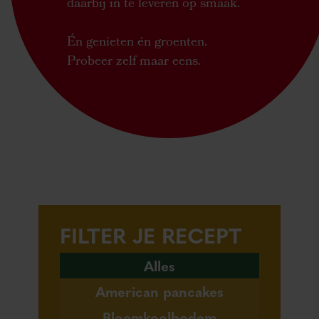
daarbij in te leveren op smaak.
Én genieten én groenten.
Probeer zelf maar eens.
FILTER JE RECEPT
Alles
American pancakes
Bloemkoolbodem